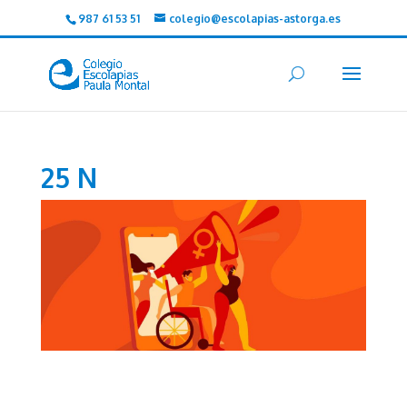
987 61 53 51
colegio@escolapias-astorga.es
25 N