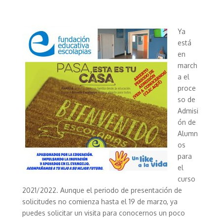
Ya
está
en
march
a el
proce
so de
Admisi
ón de
Alumn
os
para
el
curso
2021/2022. Aunque el periodo de presentación de
solicitudes no comienza hasta el 19 de marzo, ya
puedes solicitar un visita para conocernos un poco