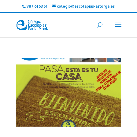
987 61 53 51
colegio@escolapias-astorga.es