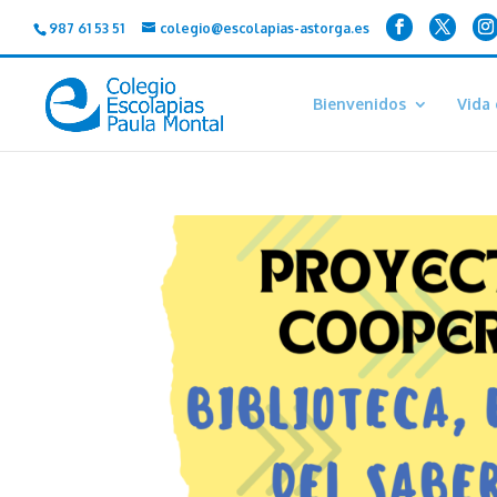
987 61 53 51
colegio@escolapias-astorga.es
Bienvenidos
Vida 