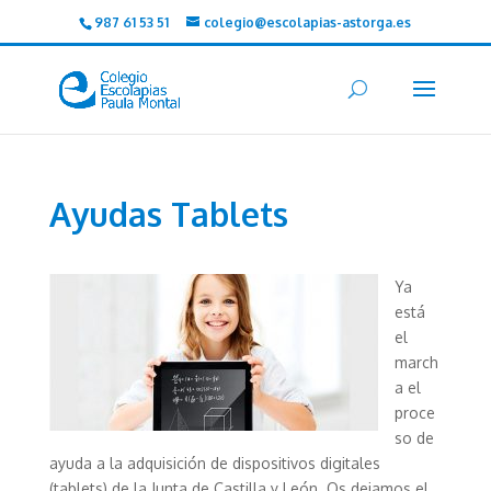
987 61 53 51
colegio@escolapias-astorga.es
Ayudas Tablets
Ya
está
el
march
a el
proce
so de
ayuda a la adquisición de dispositivos digitales
(tablets) de la Junta de Castilla y León. Os dejamos el