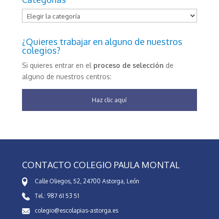
Categorías
¿Quieres trabajar en alguno de nuestros
colegios?
Si quieres entrar en el
proceso de selección
de
alguno de nuestros centros:
Haz clic aquí
CONTACTO COLEGIO PAULA MONTAL
Calle Oliegos, 52, 24700 Astorga, León
Tel.: 987 61 53 51
colegio@escolapias-astorga.es