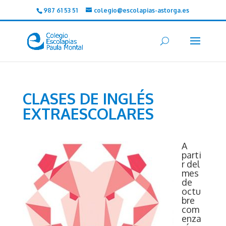
987 61 53 51
colegio@escolapias-astorga.es
CLASES DE INGLÉS
EXTRAESCOLARES
A
parti
r del
mes
de
octu
bre
com
enza