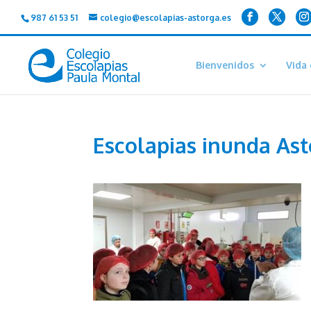
987 61 53 51
colegio@escolapias-astorga.es
Bienvenidos
Vida 
Escolapias inunda As