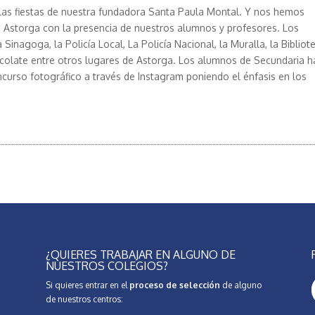
las fiestas de nuestra fundadora Santa Paula Montal. Y nos hemos
 Astorga con la presencia de nuestros alumnos y profesores. Los
Sinagoga, la Policía Local, La Policía Nacional, la Muralla, la Bibliot
ocolate entre otros lugares de Astorga. Los alumnos de Secundaria h
curso fotográfico a través de Instagram poniendo el énfasis en los
¿QUIERES TRABAJAR EN ALGUNO DE
NUESTROS COLEGIOS?
Si quieres entrar en el
proceso de selección
de alguno
de nuestros centros: