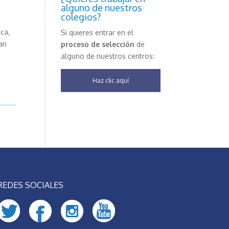
alguno de nuestros
colegios?
eca,
Si quieres entrar en el
an
proceso de selección
de
alguno de nuestros centros:
Haz clic aquí
REDES SOCIALES