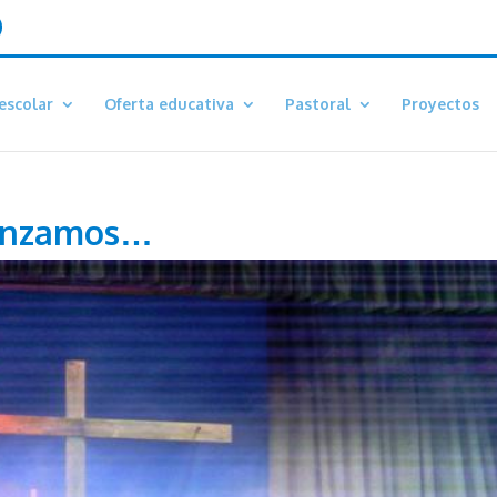
escolar
Oferta educativa
Pastoral
Proyectos
menzamos…