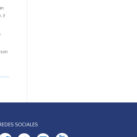
an
, y
.
 son
REDES SOCIALES