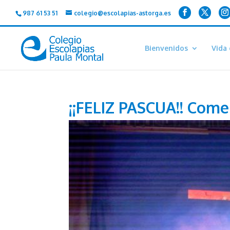
987 61 53 51
colegio@escolapias-astorga.es
Bienvenidos
Vida 
¡¡FELIZ PASCUA!! Co