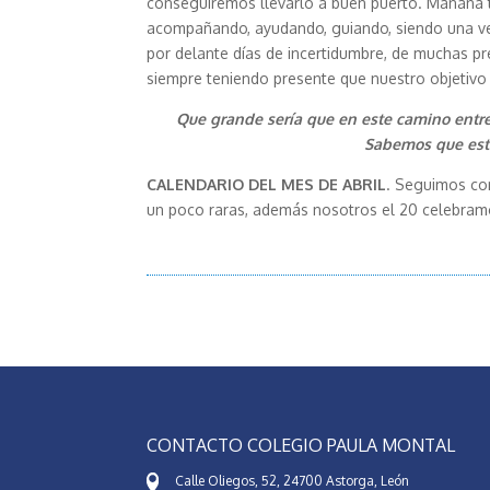
conseguiremos llevarlo a buen puerto. Mañana t
acompañando, ayudando, guiando, siendo una ve
por delante días de incertidumbre, de muchas pr
siempre teniendo presente que nuestro objetivo s
Que grande sería que en este camino entr
Sabemos que está
CALENDARIO DEL MES DE ABRIL
. Seguimos con
un poco raras, además nosotros el 20 celebramo
CONTACTO COLEGIO PAULA MONTAL
Calle Oliegos, 52, 24700 Astorga, León