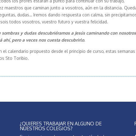
odos los profes estarán a punto para continuar con su trabajo,
z maestros que caminan junto a vosotros, aún en la distancia. Qued
eguntas, dudas… Iremos dando respuesta con calma, sin precipitarnos
ois todos vosotros, vuestro futuro y vuestra felicidad.
e sombras y dudas descubriéramos a Jesús caminando con nosotros
 ahí, pero a veces nos cuesta descubrirlo.
 el calendario propuesto desde el principio de curso, estas semanas
s Sto Toribio.
¿QUIERES TRABAJAR EN ALGUNO DE
NUESTROS COLEGIOS?