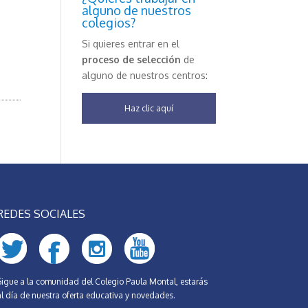
alguno de nuestros
colegios?
Si quieres entrar en el
proceso de selección
de
alguno de nuestros centros:
Haz clic aquí
REDES SOCIALES
Sigue a la comunidad del Colegio Paula Montal, estarás
al día de nuestra oferta educativa y novedades.