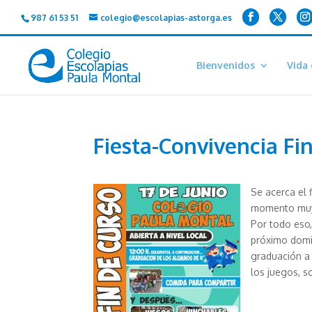
987 61 53 51
colegio@escolapias-astorga.es
Bienvenidos
Vida 
Fiesta-Convivencia Fi
Se acerca el 
momento muy 
Por todo eso
próximo dom
graduación a 
los juegos, 