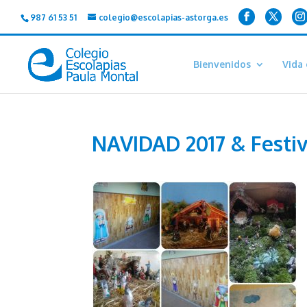
987 61 53 51
colegio@escolapias-astorga.es
Bienvenidos
Vida 
NAVIDAD 2017 & Festi