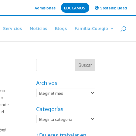
Admisiones
EDUCAMOS
Sostenibilidad
Servicios
Noticias
Blogs
Familia-Colegio
Archivos
cia
Archivos
do
donde
Categorías
 el
Categorías
brá
¿Quieres trabajar en