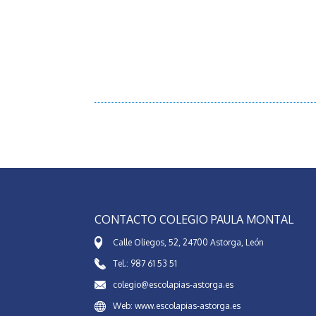
CONTACTO COLEGIO PAULA MONTAL
Calle Oliegos, 52, 24700 Astorga, León
Tel.: 987 61 53 51
colegio@escolapias-astorga.es
Web: www.escolapias-astorga.es