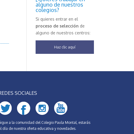
alguno de nuestros
colegios?
Si quieres entrar en el
proceso de selección
de
alguno de nuestros centros:
Haz clic aquí
REDES SOCIALES
Sigue a la comunidad del Colegio Paula Montal, estarás
al día de nuestra oferta educativa y novedades.