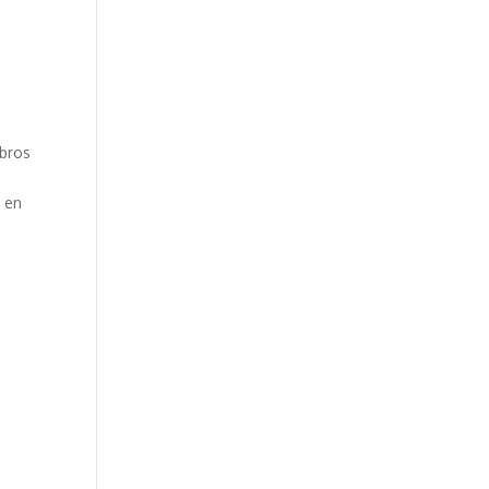
ibros
r en