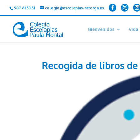
987 61 53 51
colegio@escolapias-astorga.es
Bienvenidos
Vida 
Recogida de libros de