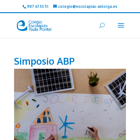
987 61 53 51
colegio@escolapias-astorga.es
Simposio ABP