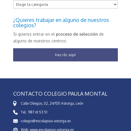
Categorías
¿Quieres trabajar en alguno de nuestros
colegios?
Si quieres entrar en el
proceso de selección
de
alguno de nuestros centros:
Haz clic aquí
CONTACTO COLEGIO PAULA MONTAL
Calle Oliegos, 52, 24700 Astorga, León
Tel.: 987 61 53 51
colegio@escolapias-astorga.es
Web: www.escolapias-astorga.es