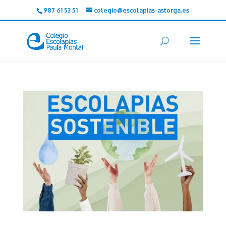
987 61 53 51
colegio@escolapias-astorga.es