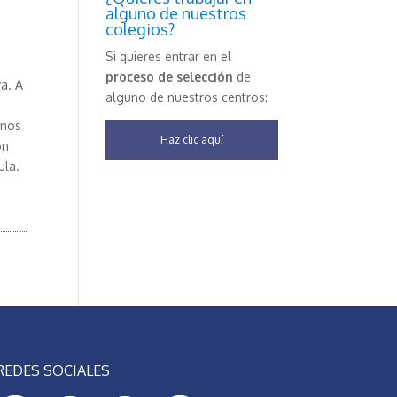
alguno de nuestros
colegios?
Si quieres entrar en el
proceso de selección
de
a. A
alguno de nuestros centros:
mnos
Haz clic aquí
ón
ula.
REDES SOCIALES