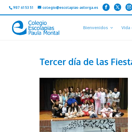
987 61 53 51
colegio@escolapias-astorga.es
Bienvenidos
Vida 
Tercer día de las Fies