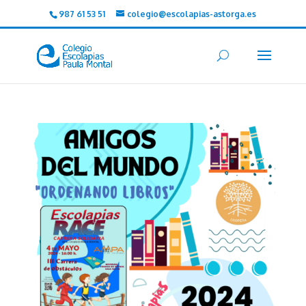
987 61 53 51
colegio@escolapias-astorga.es