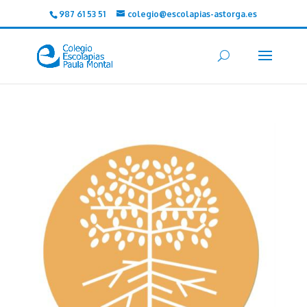
987 61 53 51
colegio@escolapias-astorga.es